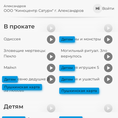
Александров
Войти
ООО "Киноцентр Сатурн" г. Александров
В прокате
Одиссея
Миньоны и монстры
детям
Зловещие мертвецы:
Могильный ритуал. Зло
Пекло
вернулось
Майкл
История игрушек 5
детям
На деревню дедушке 2
Колючая и ушастый
детям
детям
пушкинская карта
За любовь
Старый орёл
пушкинская карта
Детям