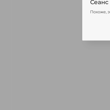
Сеанс
Похоже, э