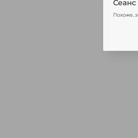
Сеанс
Похоже, э