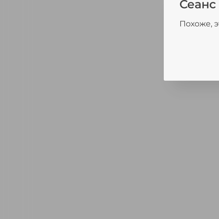
Сеанс
Похоже, э