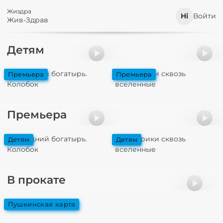
Жиздра
Войти
Жив-Здрав
Детям
Последний богатырь.
Смешарики сквозь
премьера
премьера
Колобок
вселенные
Премьера
Последний богатырь.
Смешарики сквозь
детям
детям
Колобок
вселенные
В прокате
Старый орёл
пушкинская карта