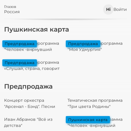
Глазов
Войти
Россия
Пушкинская карта
Тематическая программа
Тематическая программа
предпродажа
предпродажа
"Человек -внрнувший
"Моя Удмуртия"
национальность своему
народу", посященная
Тематическая программа
предпродажа
жизни и творчет
«Слушай, страна, говорит
Ленинград…!»,
посвященная дню полного
Предпродажа
освобождения Л
Концерт оркестра
Тематическая программа
"Арсенал - Бэнд". Песни
"Три цвета Родины"
В.Добрынина
Иван Абрамов "Всё из
Тематическая программа
пушкинская карта
детства"
"Человек -внрнувший