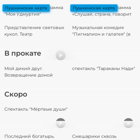
национальность своему
народу", посященная
Тематическая программа
Тематическая программа
пушкинская карта
пушкинская карта
жизни и творчет
"Моя Удмуртия"
«Слушай, страна, говорит
Ленинград…!»,
посвященная дню полного
Представление световых
Музыкальная комедия
освобождения Л
кукол. Театр
"Пигмалион и галатея" (в
Николая Зыкова (Москва)
гл.роли Александр
Песков)
В прокате
Мой дикий друг.
спектакль "Тараканы Нади"
Возвращение домой
Скоро
Спектакль "Мёртвые души"
Последний богатырь.
Смешарики сквозь