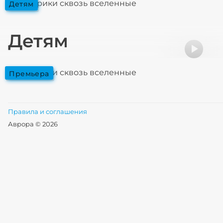
Смешарики сквозь вселенные
детям
Детям
Смешарики сквозь вселенные
премьера
Правила и соглашения
Аврора © 2026