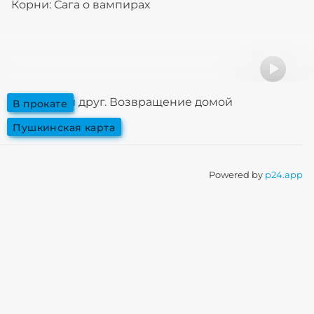
Корни: Сага о вампирах
Мой дикий друг. Возвращение домой
в прокате
пушкинская карта
Powered by
p24.app