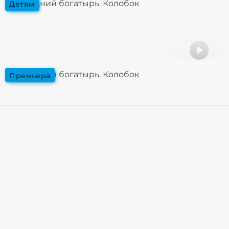
Последний богатырь. Колобок
детям
Последний богатырь. Колобок
премьера