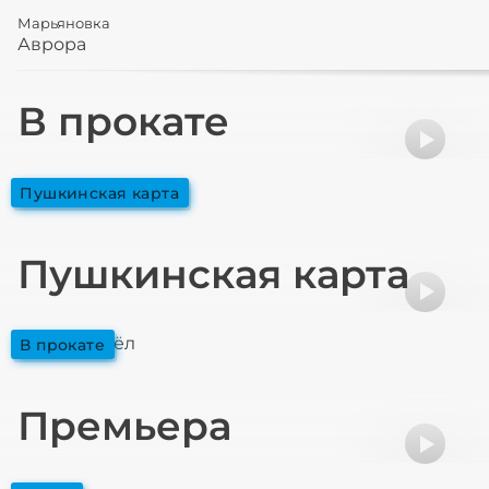
Марьяновка
Аврора
В прокате
Старый орёл
пушкинская карта
Пушкинская карта
Старый орёл
в прокате
Премьера